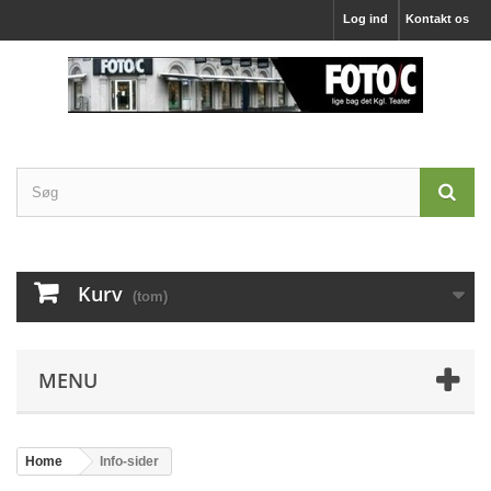
Log ind
Kontakt os
Kurv
(tom)
MENU
Home
Info-sider