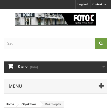
Log ind
Kontakt os
Kurv
(tom)
MENU
Home
Objektiver
Makro optik