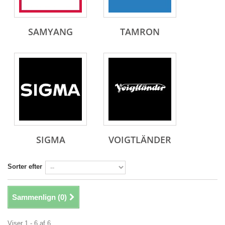
SAMYANG
TAMRON
SIGMA
VOIGTLÄNDER
Sorter efter
Sammenlign (
0
)
Viser 1 - 6 af 6