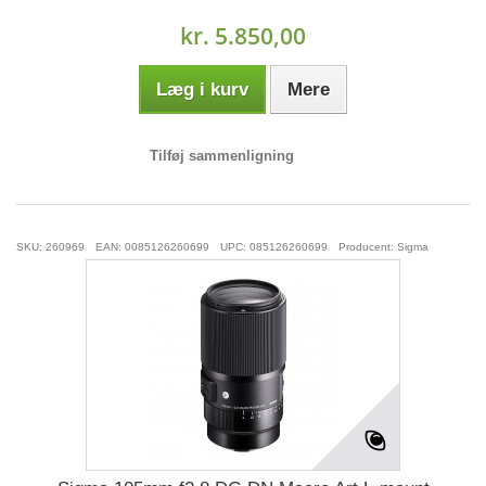
kr. 5.850,00
Læg i kurv
Mere
Tilføj sammenligning
SKU: 260969
EAN: 0085126260699
UPC: 085126260699
Producent: Sigma