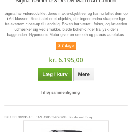
Sigma 105mm f2.8 DG DN Macro Art L-mount
Sigma har videreudviklet deres makro-objektiver og har nu løftet dem op
i Art-klassen. Resultatet er et objektiv, der tegner endnu skarpere lige
fra ekstrem close-up til uendelig. Bokeh har været i fokus, og Art-serien
udmærker sig ved smukke, bløde bokeh-cirkler fra lyskilder i
baggrunden. Hypersonic Motor giver en smooth og præcis autofokus.
2-7 dage
kr. 6.195,00
Læg i kurv
Mere
Tilføj sammenligning
SKU: SEL30M35.AE
EAN: 4905524796636
Producent: Sony