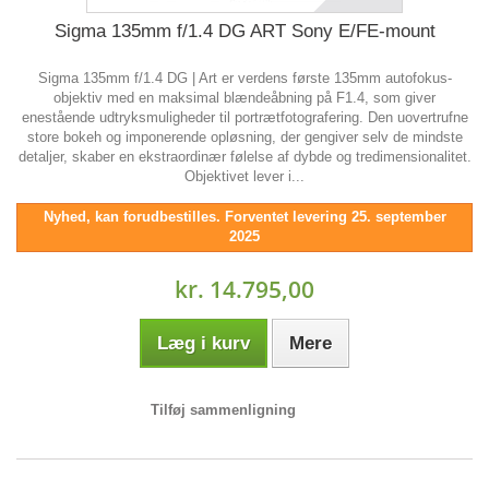
Sigma 135mm f/1.4 DG ART Sony E/FE-mount
Sigma 135mm f/1.4 DG | Art er verdens første 135mm autofokus-
objektiv med en maksimal blændeåbning på F1.4, som giver
enestående udtryksmuligheder til portrætfotografering. Den uovertrufne
store bokeh og imponerende opløsning, der gengiver selv de mindste
detaljer, skaber en ekstraordinær følelse af dybde og tredimensionalitet.
Objektivet lever i...
Nyhed, kan forudbestilles. Forventet levering 25. september
2025
kr. 14.795,00
Læg i kurv
Mere
Tilføj sammenligning