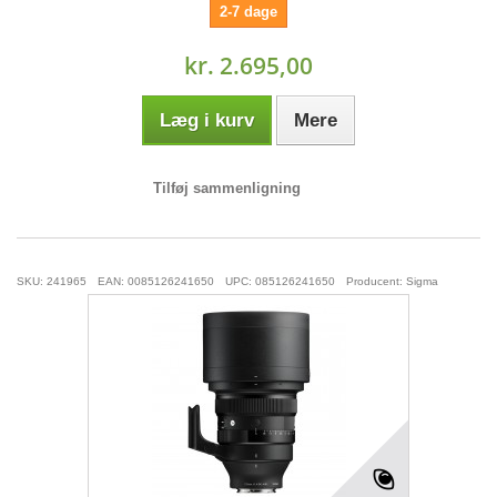
2-7 dage
kr. 2.695,00
Læg i kurv
Mere
Tilføj sammenligning
SKU: 241965
EAN: 0085126241650
UPC: 085126241650
Producent: Sigma