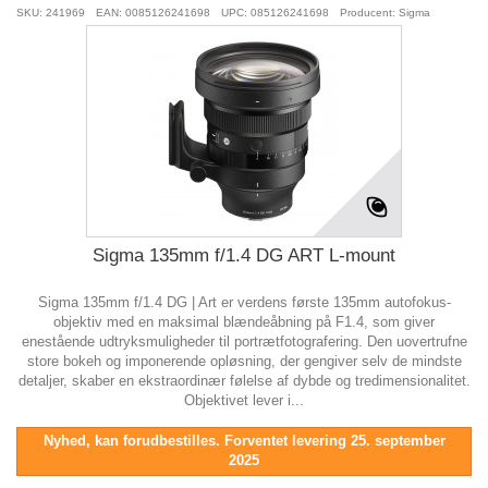
SKU: 241969
EAN: 0085126241698
UPC: 085126241698
Producent: Sigma
Sigma 135mm f/1.4 DG ART L-mount
Sigma 135mm f/1.4 DG | Art er verdens første 135mm autofokus-
objektiv med en maksimal blændeåbning på F1.4, som giver
enestående udtryksmuligheder til portrætfotografering. Den uovertrufne
store bokeh og imponerende opløsning, der gengiver selv de mindste
detaljer, skaber en ekstraordinær følelse af dybde og tredimensionalitet.
Objektivet lever i...
Nyhed, kan forudbestilles. Forventet levering 25. september
2025