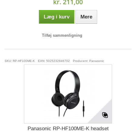
kr. 211,00
Læg i kurv
Mere
Tilføj sammenligning
SKU: RP-HF100ME-K
EAN: 5025232846702
Producent: Panasonic
Panasonic RP-HF100ME-K headset