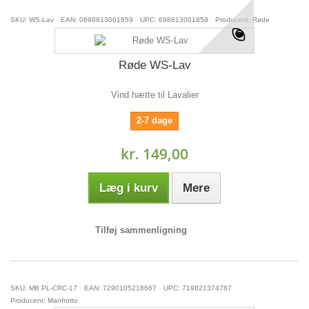
SKU: WS-Lav
EAN: 0698813001859
UPC: 698813001859
Producent: Røde
Røde WS-Lav
Vind hætte til Lavalier
2-7 dage
kr. 149,00
Læg i kurv
Mere
Tilføj sammenligning
SKU: MB PL-CRC-17
EAN: 7290105218667
UPC: 719821374787
Producent: Manfrotto