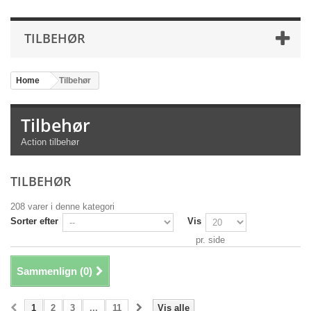
TILBEHØR
Home
>
Tilbehør
Tilbehør
Action tilbehør
TILBEHØR
208 varer i denne kategori
Sorter efter
Vis
pr. side
Sammenlign (
0
)
1
2
3
...
11
Vis alle