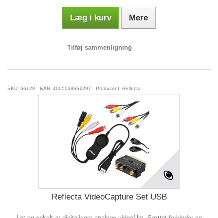
Læg i kurv
Mere
Tilføj sammenligning
SKU: 66129
EAN: 4005039661297
Producent: Reflecta
Reflecta VideoCapture Set USB
Let og enkelt at digitalisere analoge videofilm. Sættet forbinder en