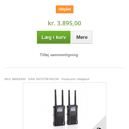
Udgået
kr. 3.895,00
Læg i kurv
Mere
Tilføj sammenligning
SKU: MARS400
EAN: 6970758740159
Producent: Hollyland