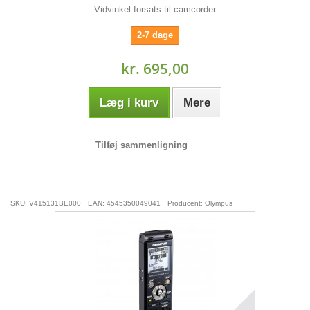
Vidvinkel forsats til camcorder
2-7 dage
kr. 695,00
Læg i kurv
Mere
Tilføj sammenligning
SKU: V415131BE000
EAN: 4545350049041
Producent: Olympus