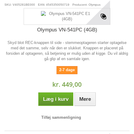
SKU: V405281BE000
EAN: 4545350050719
Producent: Olympus
Olympus VN-541PC (4GB)
Skyd blot REC-knappen til side - stemmeoptageren starter optagelse
med det samme, selv når den er slukket. Knappen er placeret på
forsiden af optageren, så betjening er mulig uden af kigge. Du vil aldrig
gå glip af en samtale igen.
2-7 dage
kr. 449,00
Læg i kurv
Mere
Tilføj sammenligning