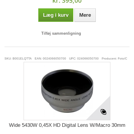
kr. 395,00
Læg i kurv
Mere
Tilføj sammenligning
SKU: B001ELQTTA
EAN: 0024066050700
UPC: 024066050700
Producent: Foto/C
Wide 5430W 0,45X HD Digital Lens W/Macro 30mm