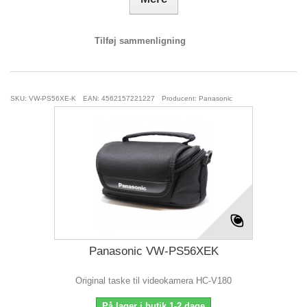
Tilføj sammenligning
SKU: VW-PS56XE-K
EAN: 4562157221227
Producent: Panasonic
Panasonic VW-PS56XEK
Original taske til videokamera HC-V180
På lager i butik 1-2 dage