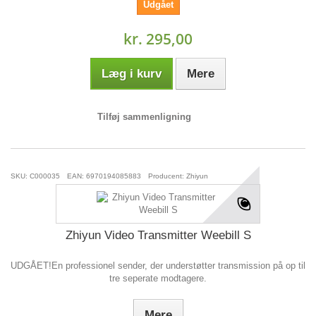
Udgået
kr. 295,00
Læg i kurv
Mere
Tilføj sammenligning
SKU: C000035
EAN: 6970194085883
Producent: Zhiyun
Zhiyun Video Transmitter Weebill S
UDGÅET!En professionel sender, der understøtter transmission på op til
tre seperate modtagere.
Mere