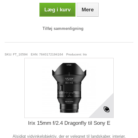
Læg i kurv
Mere
Tilføj sammenligning
SKU: FT_10594
EAN: 7640172194164
Producent: Irix
Irix 15mm f/2.4 Dragonfly til Sony E
Alsidigt vidvinkelobjektiv, der er velegnet til landskaber, interiør,