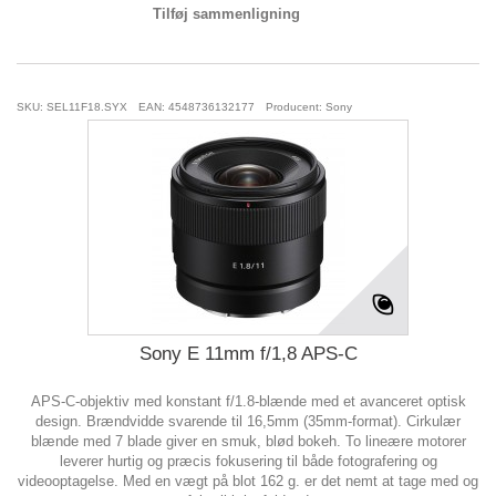
Tilføj sammenligning
SKU: SEL11F18.SYX
EAN: 4548736132177
Producent: Sony
Sony E 11mm f/1,8 APS-C
APS-C-objektiv med konstant f/1.8-blænde med et avanceret optisk
design. Brændvidde svarende til 16,5mm (35mm-format). Cirkulær
blænde med 7 blade giver en smuk, blød bokeh. To lineære motorer
leverer hurtig og præcis fokusering til både fotografering og
videooptagelse. Med en vægt på blot 162 g. er det nemt at tage med og