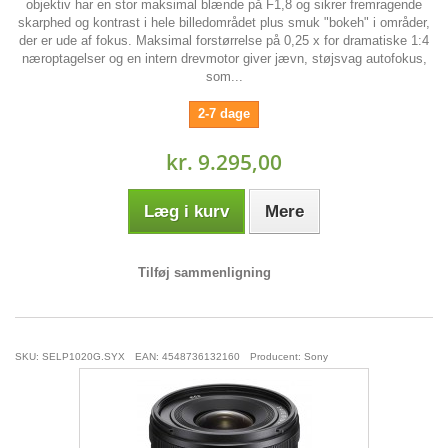
objektiv har en stor maksimal blænde på F1,8 og sikrer fremragende
skarphed og kontrast i hele billedområdet plus smuk "bokeh" i områder,
der er ude af fokus. Maksimal forstørrelse på 0,25 x for dramatiske 1:4
næroptagelser og en intern drevmotor giver jævn, støjsvag autofokus,
som...
2-7 dage
kr. 9.295,00
Læg i kurv
Mere
Tilføj sammenligning
SKU: SELP1020G.SYX
EAN: 4548736132160
Producent: Sony