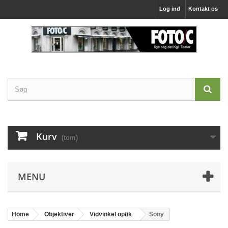
Log ind
Kontakt os
Kurv
(tom)
MENU
Home
Objektiver
Vidvinkel optik
Sony