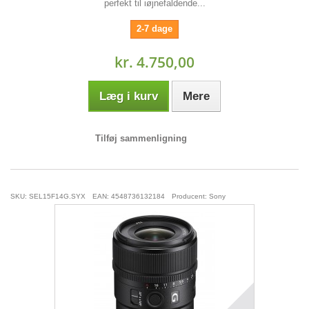
perfekt til iøjnefaldende...
2-7 dage
kr. 4.750,00
Læg i kurv
Mere
Tilføj sammenligning
SKU: SEL15F14G.SYX
EAN: 4548736132184
Producent: Sony