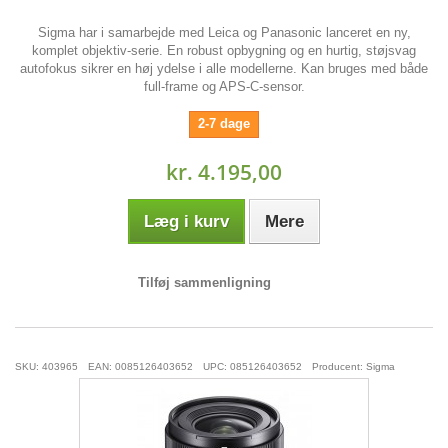
Sigma har i samarbejde med Leica og Panasonic lanceret en ny,
komplet objektiv-serie. En robust opbygning og en hurtig, støjsvag
autofokus sikrer en høj ydelse i alle modellerne. Kan bruges med både
full-frame og APS-C-sensor.
2-7 dage
kr. 4.195,00
Læg i kurv
Mere
Tilføj sammenligning
SKU: 403965
EAN: 0085126403652
UPC: 085126403652
Producent: Sigma