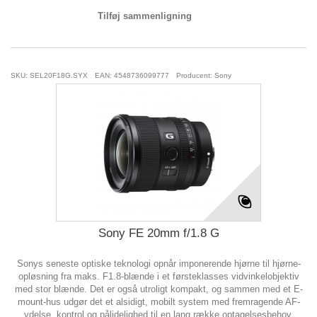
Tilføj sammenligning
SKU: SEL20F18G.SYX
EAN: 4548736099777
Producent: Sony
Sony FE 20mm f/1.8 G
Sonys seneste optiske teknologi opnår imponerende hjørne til hjørne-
opløsning fra maks. F1.8-blænde i et førsteklasses vidvinkelobjektiv
med stor blænde. Det er også utroligt kompakt, og sammen med et E-
mount-hus udgør det et alsidigt, mobilt system med fremragende AF-
ydelse, kontrol og pålidelighed til en lang række optagelsesbehov.