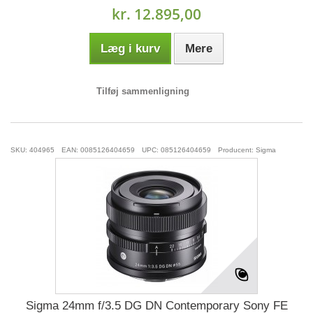
kr. 12.895,00
Læg i kurv
Mere
Tilføj sammenligning
SKU: 404965
EAN: 0085126404659
UPC: 085126404659
Producent: Sigma
Sigma 24mm f/3.5 DG DN Contemporary Sony FE