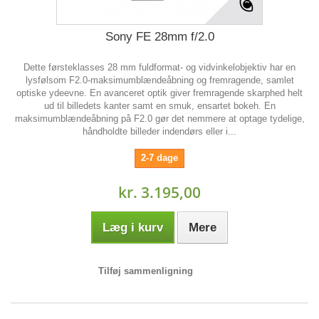
Sony FE 28mm f/2.0
Dette førsteklasses 28 mm fuldformat- og vidvinkelobjektiv har en
lysfølsom F2.0-maksimumblændeåbning og fremragende, samlet
optiske ydeevne. En avanceret optik giver fremragende skarphed helt
ud til billedets kanter samt en smuk, ensartet bokeh. En
maksimumblændeåbning på F2.0 gør det nemmere at optage tydelige,
håndholdte billeder indendørs eller i...
2-7 dage
kr. 3.195,00
Læg i kurv
Mere
Tilføj sammenligning