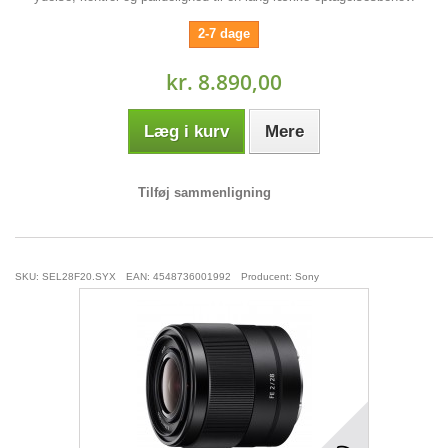
2-7 dage
kr. 8.890,00
Læg i kurv
Mere
Tilføj sammenligning
SKU: SEL28F20.SYX
EAN: 4548736001992
Producent: Sony