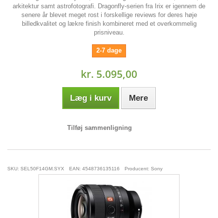
arkitektur samt astrofotografi. Dragonfly-serien fra Irix er igennem de
senere år blevet meget rost i forskellige reviews for deres høje
billedkvalitet og lækre finish kombineret med et overkommelig
prisniveau.
2-7 dage
kr. 5.095,00
Læg i kurv
Mere
Tilføj sammenligning
SKU: SEL50F14GM.SYX
EAN: 4548736135116
Producent: Sony