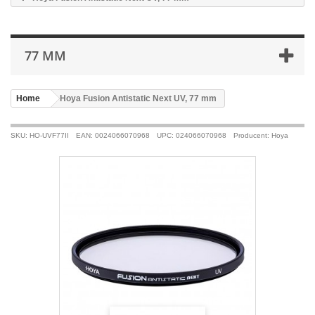
77 MM
Home
>
Hoya Fusion Antistatic Next UV, 77 mm
SKU: HO-UVF77II
EAN: 0024066070968
UPC: 024066070968
Producent: Hoya