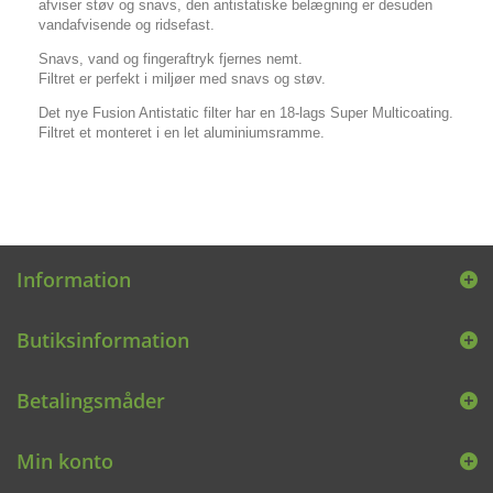
afviser støv og snavs, den antistatiske belægning er desuden
vandafvisende og ridsefast.
Snavs, vand og fingeraftryk fjernes nemt.
Filtret er perfekt i miljøer med snavs og støv.
Det nye Fusion Antistatic filter har en 18-lags Super Multicoating.
Filtret et monteret i en let aluminiumsramme.
Information
Butiksinformation
Betalingsmåder
Min konto