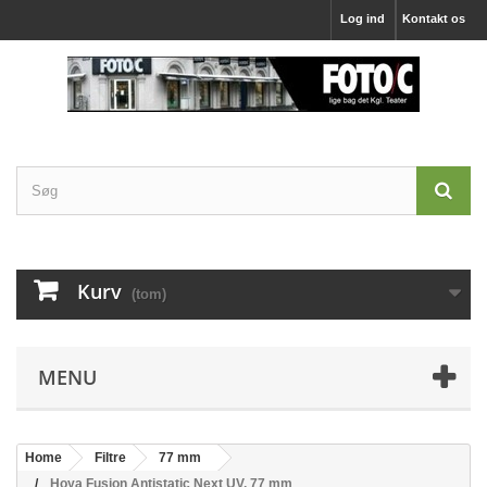
Log ind
Kontakt os
Kurv
(tom)
MENU
Home
Filtre
77 mm
Hoya Fusion Antistatic Next UV, 77 mm