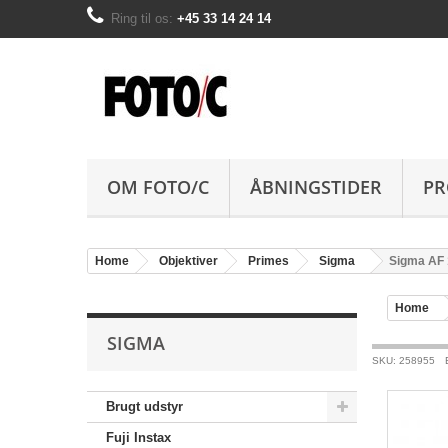
Ring til os:
+45 33 14 24 14
OM FOTO/C
ÅBNINGSTIDER
PR
Home
Objektiver
Primes
Sigma
Sigma AF 
Home
SIGMA
SKU: 258955
Brugt udstyr
Fuji Instax