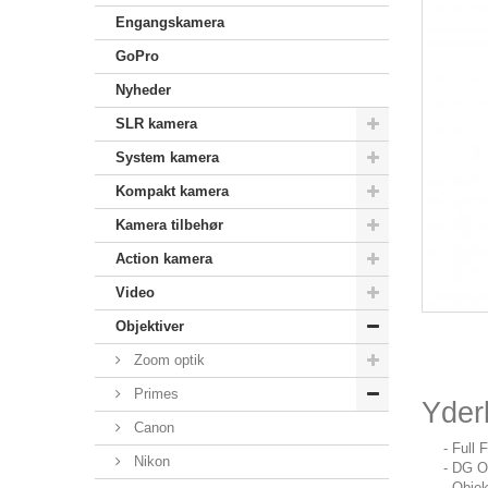
Engangskamera
GoPro
Nyheder
SLR kamera
System kamera
Kompakt kamera
Kamera tilbehør
Action kamera
Video
Objektiver
Zoom optik
Primes
Yderl
Canon
- Full 
Nikon
- DG O
- Objek