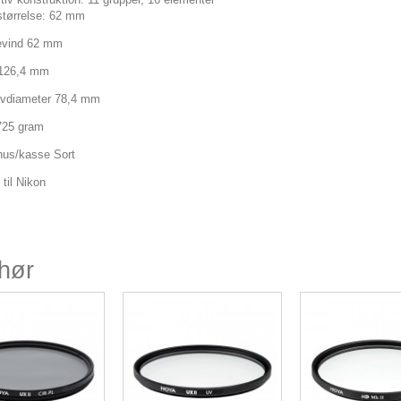
rstørrelse: 62 mm
gevind 62 mm
 126,4 mm
ivdiameter 78,4 mm
725 gram
hus/kasse Sort
til Nikon
ehør