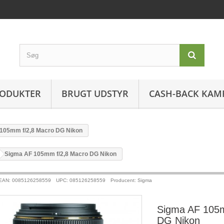
ODUKTER
BRUGT UDSTYR
CASH-BACK KAM
105mm f/2,8 Macro DG Nikon
>
Sigma AF 105mm f/2,8 Macro DG Nikon
EAN: 0085126258559
UPC: 085126258559
Producent: Sigma
Sigma AF 105m
DG Nikon