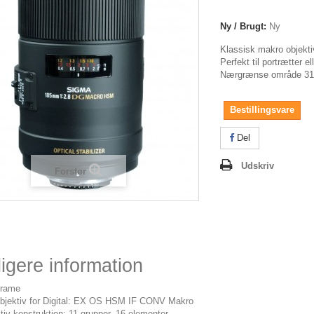
Ny / Brugt:
Ny
Klassisk makro objekti
Perfekt til portrætter el
Nærgrænse område 31
Bestillingsvare
Del
Udskriv
Forstør
igere information
Frame
bjektiv for Digital: EX OS HSM IF CONV Makro
tiv konstruktion: 11 grupper, 16 elementer