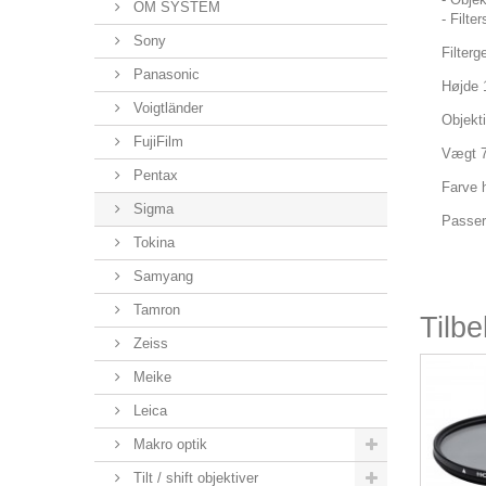
OM SYSTEM
- Filte
Sony
Filter
Panasonic
Højde
Voigtländer
Objekt
FujiFilm
Vægt 
Pentax
Farve 
Sigma
Passer 
Tokina
Samyang
Tamron
Tilb
Zeiss
Meike
Leica
Makro optik
Tilt / shift objektiver