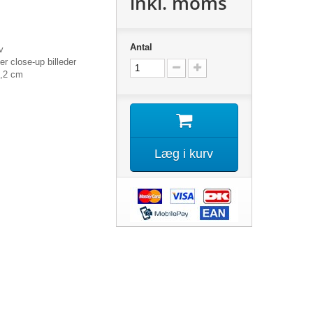
inkl. moms
Antal
v
ler close-up billeder
,2 cm
Læg i kurv