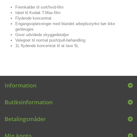
Fremkalder til sort/hvid-film
Ideel til Kodak T-Max-film
Flydende koncentrat
Engangsopløsninger med blandet arbejdsstyrke bør ikke
genbruges
Giver udvidede skyggedetaljer
Velegnet til normal push/pull-behandling
1L flydende koncentrat til at lave 5L
Information
Butiksinformation
Betalingsmåder
Min konto