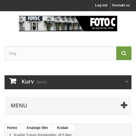
Log ind
Kontakt os
Kurv
(tom)
MENU
Home
Analoge film
Kodak
Kodak T-max fremkalder, til 5 liter