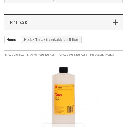
KODAK
Home
>
Kodak T-max fremkalder, til 5 liter
SKU: 5050851
EAN: 0049983587184
UPC: 049983587184
Producent: Kodak