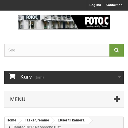
Log ind
Kontakt os
Kurv
(tom)
MENU
Home
Tasker, remme
Etuier til kamera
Tamrac 3812 Neophrene rust