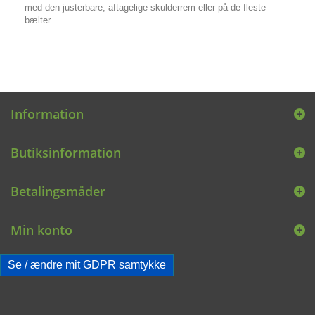
med den justerbare, aftagelige skulderrem eller på de fleste
bælter.
Information
Butiksinformation
Betalingsmåder
Min konto
Se / ændre mit GDPR samtykke