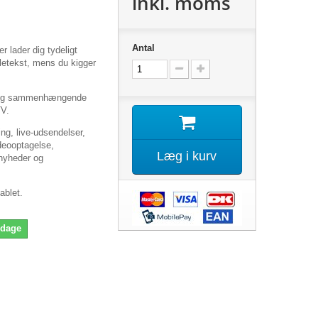
inkl. moms
Antal
 lader dig tydeligt
lletekst, mens du kigger
l og sammenhængende
TV.
ing, live-udsendelser,
ideooptagelse,
Læg i kurv
 nyheder og
ablet.
 dage