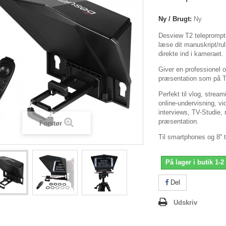
Ny / Brugt:
Ny
Desview T2 teleprompter
læse dit manuskript/ru
direkte ind i kameraet.
Giver en professione
præsentation som på 
Perfekt til vlog, stream
online-undervisning, v
interviews, TV-Studie,
præsentation.
Forstør
Til smartphones og 8'' t
På lager i butik 1-2
Del
Udskriv