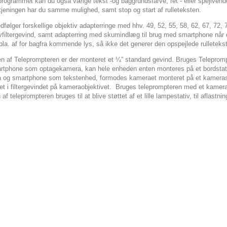
tprogrammet kan du også vælge tekst -og baggrundsfarve, ret - eller spejlve
tjeningen har du samme mulighed, samt stop og start af rulleteksten.
følger forskellige objektiv adapterringe med hhv. 49, 52, 55, 58, 62, 67, 72,
ivfiltergevind, samt adapterring med skumindlæg til brug med smartphone n
bla. af for bagfra kommende lys, så ikke det generer den opspejlede rulletek
en af Teleprompteren er der monteret et ¼” standard gevind. Bruges Telepro
rtphone som optagekamera, kan hele enheden enten monteres på et bordstativ e
 og smartphone som tekstenhed, formodes kameraet monteret på et kamerasta
t i filtergevindet på kameraobjektivet.
Bruges teleprompteren med et kamera 
af teleprompteren bruges til at blive støttet af et lille lampestativ, til aflastn