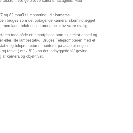
nde teksten, vælge præsentations hastighed. Med
 77 og 82 mmØ til montering i dit kameras
år den bruges som det optagende kamera, skumindlægget
st, men lader telefonens kameraobjektiv være synlig.
mpteren med både en smartphone som rulletekst enhed og
ller lille lampestativ.
Bruges Teleprompteren med et
tiv og teleprompteren monteret på adapter ringen
og tablet ( max.8” ) kan det indbyggede ¼” gevind i
ing af kamera og objektivet.