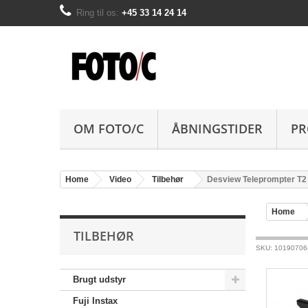
Ring til os:
+45 33 14 24 14
OM FOTO/C
ÅBNINGSTIDER
PR
Home
Video
Tilbehør
Desview Teleprompter T
Home
TILBEHØR
SKU: 10190706
Brugt udstyr
Fuji Instax