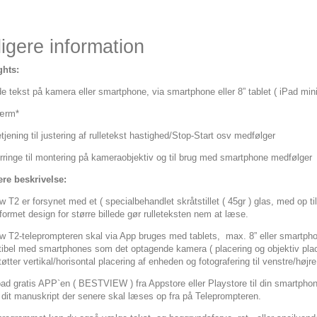
igere information
ghts:
e tekst på kamera eller smartphone, via smartphone eller 8” tablet ( iPad mini
ærm*
tjening til justering af rulletekst hastighed/Stop-Start osv medfølger
rringe til montering på kameraobjektiv og til brug med smartphone medfølger
e beskrivelse:
 T2 er forsynet med et ( specialbehandlet skråtstillet ( 45gr ) glas, med op 
ormet design for større billede gør rulleteksten nem at læse.
w T2-teleprompteren skal via App bruges med tablets,
max. 8” eller smartph
ibel med smartphones som det optagende kamera ( placering og objektiv place
øtter vertikal/horisontal placering af enheden og fotografering til venstre/hø
d gratis APP`en ( BESTVIEW ) fra Appstore eller Playstore til din smartphone 
 dit manuskript der senere skal læses op fra på Teleprompteren.