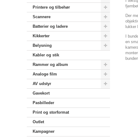
I teks
fjernbe
Printere og tilbehør
Der med
Scannere
objekt
Batterier og ladere
lukker 
Kikkerter
I bund
en sma
Belysning
kamera
montere
Kabler og stik
bunden 
Rammer og album
Analoge film
AV udstyr
Gavekort
Pasbilleder
Print og storformat
Outlet
Kampagner