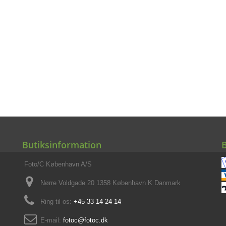
Butiksinformation
Foto/C København A/S
Nørre Voldgade 20 1358 København K Danmark
Ring til os:
+45 33 14 24 14
E-mail:
fotoc@fotoc.dk