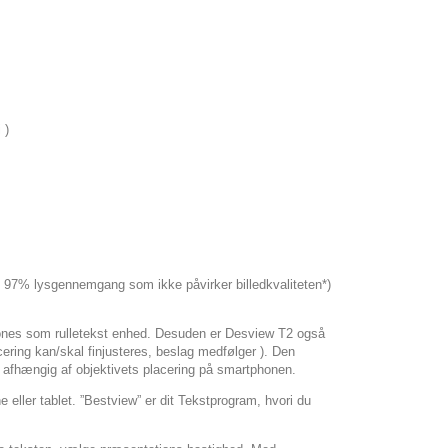
 )
til 97% lysgennemgang som ikke påvirker billedkvaliteten*)
ones som rulletekst enhed. Desuden er Desview T2 også
ring kan/skal finjusteres, beslag medfølger ). Den
jre afhængig af objektivets placering på smartphonen.
eller tablet. ”Bestview” er dit Tekstprogram, hvori du