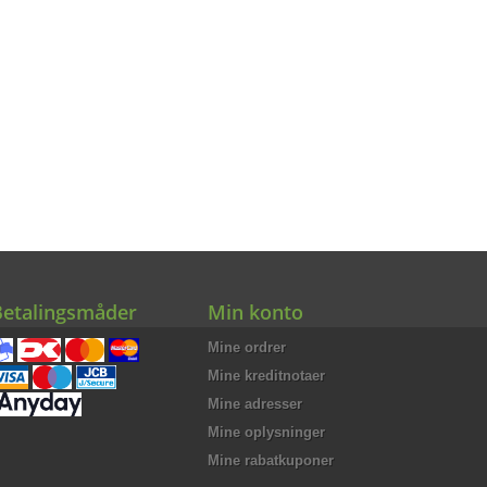
Betalingsmåder
Min konto
Mine ordrer
Mine kreditnotaer
Mine adresser
Mine oplysninger
Mine rabatkuponer