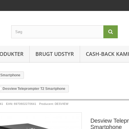
ODUKTER
BRUGT UDSTYR
CASH-BACK KAM
2 Smartphone
>
Desview Teleprompter T2 Smartphone
41
EAN: 6970602270641
Producent: DESVIEW
Desview Telep
Smartphone