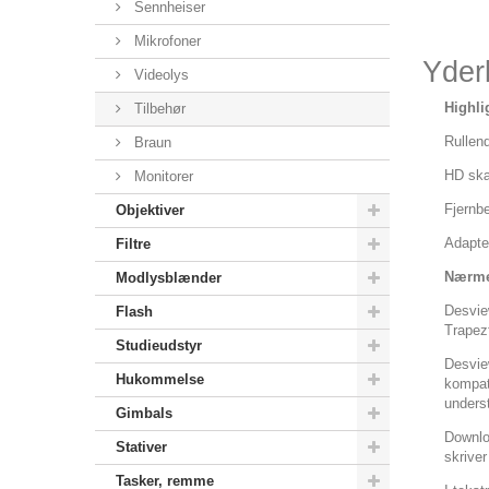
Sennheiser
Mikrofoner
Yderl
Videolys
Highli
Tilbehør
Rullend
Braun
HD sk
Monitorer
Fjernbe
Objektiver
Adapte
Filtre
Nærmer
Modlysblænder
Desview
Flash
Trapezf
Studieudstyr
Desvie
Hukommelse
kompat
underst
Gimbals
Downloa
Stativer
skriver
Tasker, remme