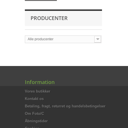
PRODUCENTER
Alle producenter
Information
Vores butikker
Kontakt os
Betaling, fragt, returret og handelsbetingelser
Om Foto/C
Åbningstider