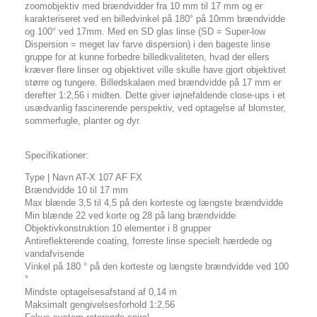
zoomobjektiv med brændvidder fra 10 mm til 17 mm og er
karakteriseret ved en billedvinkel på 180° på 10mm brændvidde
og 100° ved 17mm. Med en SD glas linse (SD = Super-low
Dispersion = meget lav farve dispersion) i den bageste linse
gruppe for at kunne forbedre billedkvaliteten, hvad der ellers
kræver flere linser og objektivet ville skulle have gjort objektivet
større og tungere. Billedskalaen med brændvidde på 17 mm er
derefter 1:2,56 i midten. Dette giver iøjnefaldende close-ups i et
usædvanlig fascinerende perspektiv, ved optagelse af blomster,
sommerfugle, planter og dyr.
Specifikationer:
Type | Navn AT-X 107 AF FX
Brændvidde 10 til 17 mm
Max blænde 3,5 til 4,5 på den korteste og længste brændvidde
Min blænde 22 ved korte og 28 på lang brændvidde
Objektivkonstruktion 10 elementer i 8 grupper
Antireflekterende coating, forreste linse specielt hærdede og
vandafvisende
Vinkel på 180 ° på den korteste og længste brændvidde ved 100
°
Mindste optagelsesafstand af 0,14 m
Maksimalt gengivelsesforhold 1:2,56