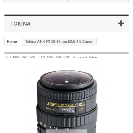
TOKINA
Home
>
Tokina AT-X FX 10-17mm f/3,5-4,5 Canon
SKU: 4961616965632
EAN: 4961616965632
Producent: Tokina