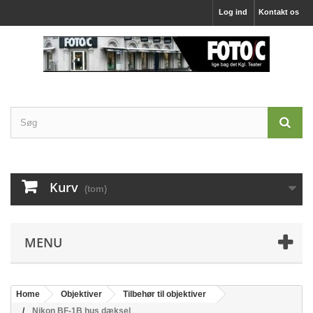
Log ind
Kontakt os
Kurv
(tom)
MENU
Home
Objektiver
Tilbehør til objektiver
Nikon BF-1B hus dæksel