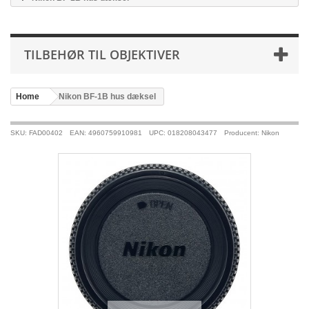
TILBEHØR TIL OBJEKTIVER
Home
>
Nikon BF-1B hus dæksel
SKU: FAD00402
EAN: 4960759910981
UPC: 018208043477
Producent: Nikon