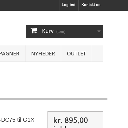
Log ind
Kontakt os
Kurv
(tom)
PAGNER
NYHEDER
OUTLET
kr. 895,00
-DC75 til G1X