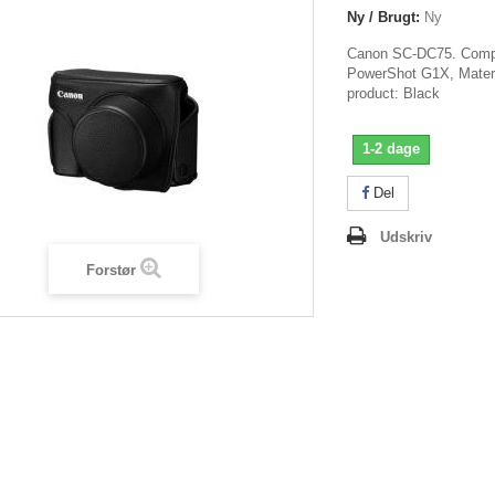
Ny / Brugt:
Ny
Canon SC-DC75. Compa
PowerShot G1X, Materia
product: Black
1-2 dage
Del
Udskriv
Forstør