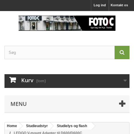
Log ind
Kontakt os
Kurv
(tom)
MENU
Home
Studieudstyr
Studielys og flash
LEDGO V-mount Adapter til D600/D600C