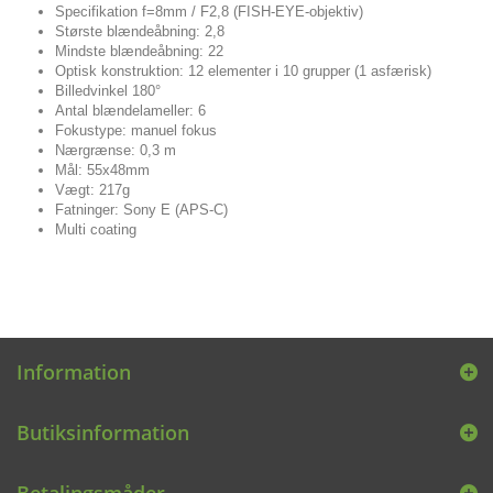
Specifikation f=8mm / F2,8 (FISH-EYE-objektiv)
Største blændeåbning: 2,8
Mindste blændeåbning: 22
Optisk konstruktion: 12 elementer i 10 grupper (1 asfærisk)
Billedvinkel 180°
Antal blændelameller: 6
Fokustype: manuel fokus
Nærgrænse: 0,3 m
Mål: 55x48mm
Vægt: 217g
Fatninger: Sony E (APS-C)
Multi coating
Information
Butiksinformation