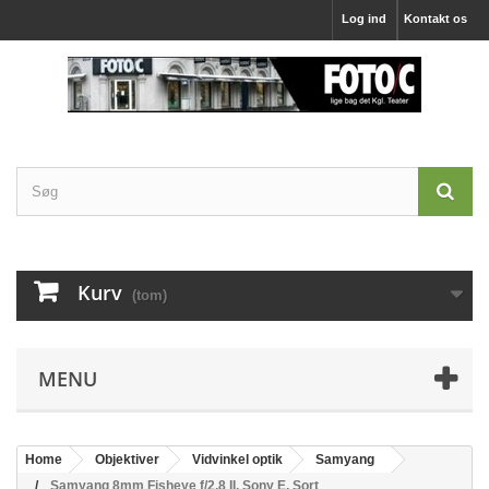
Log ind
Kontakt os
Kurv
(tom)
MENU
Home
Objektiver
Vidvinkel optik
Samyang
Samyang 8mm Fisheye f/2,8 II, Sony E, Sort