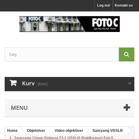
Log ind
Kontakt os
Kurv
(tom)
MENU
Home
Objektiver
Video objektiver
Samyang VDSLR
Samyang 12mm Fisheye T3,1 VDSLR (Fuldformat) Fuji X