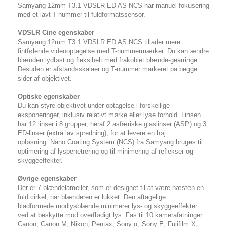
Samyang 12mm T3.1 VDSLR ED AS NCS har manuel fokusering
med et lavt T-nummer til fuldformatssensor.
VDSLR Cine egenskaber
Samyang 12mm T3.1 VDSLR ED AS NCS tillader mere
fintfølende videooptagelse med T-nummermærker. Du kan ændre
blænden lydløst og fleksibelt med frakoblet blænde-gearringe.
Desuden er afstandsskalaer og T-nummer markeret på begge
sider af objektivet.
Optiske egenskaber
Du kan styre objektivet under optagelse i forskellige
eksponeringer, inklusiv relativt mørke eller lyse forhold. Linsen
har 12 linser i 8 grupper, heraf 2 asfæriske glaslinser (ASP) og 3
ED-linser (extra lav spredning), for at levere en høj
opløsning. Nano Coating System (NCS) fra Samyang bruges til
optimering af lyspenetrering og til minimering af reflekser og
skyggeeffekter.
Øvrige egenskaber
Der er 7 blændelameller, som er designet til at være næsten en
fuld cirkel, når blænderen er lukket. Den aftagelige
bladformede modlysblænde minimerer lys- og skyggeeffekter
ved at beskytte mod overflødigt lys. Fås til 10 kamerafatninger:
Canon, Canon M, Nikon, Pentax, Sony α, Sony E, Fujifilm X,