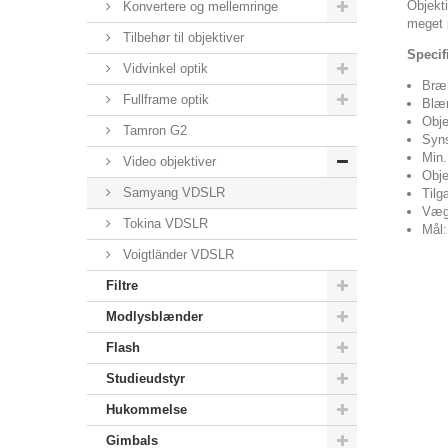
Objekti
Konvertere og mellemringe
meget 
Tilbehør til objektiver
Specif
Vidvinkel optik
Bræ
Fullframe optik
Blæn
Obje
Tamron G2
Syns
Min.
Video objektiver
Obje
Samyang VDSLR
Tilg
Væg
Tokina VDSLR
Mål:
Voigtländer VDSLR
Filtre
Modlysblænder
Flash
Studieudstyr
Hukommelse
Gimbals