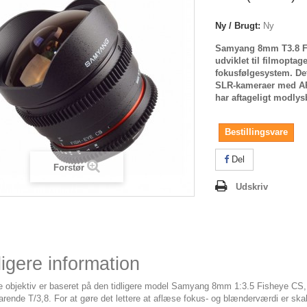
Ny / Brugt:
Ny
Samyang 8mm T3.8 Fi
udviklet til filmopta
fokusfølgesystem. De
SLR-kameraer med AP
har aftageligt modly
Bestillingsvare
Del
Forstør
Udskriv
igere information
e objektiv er baseret på den tidligere model Samyang 8mm 1:3.5 Fisheye CS, 
rende T/3,8. For at gøre det lettere at aflæse fokus- og blænderværdi er ska