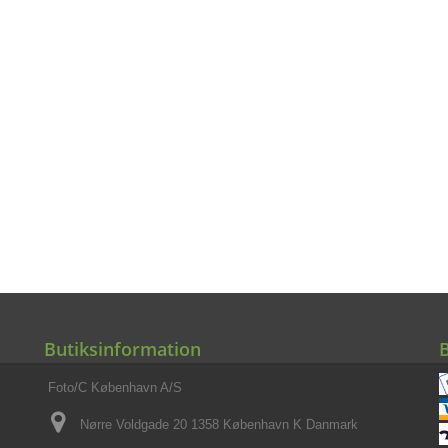
Butiksinformation
Foto/C København A/S
Nørre Voldgade 20 1358 København K Danmark