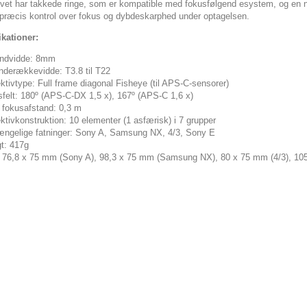
vet har takkede ringe, som er kompatible med fokusfølgend esystem, og en nem
præcis kontrol over fokus og dybdeskarphed under optagelsen.
ikationer:
ndvidde: 8mm
derækkevidde: T3.8 til T22
ktivtype: Full frame diagonal Fisheye (til APS-C-sensorer)
felt: 180º (APS-C-DX 1,5 x), 167º (APS-C 1,6 x)
 fokusafstand: 0,3 m
ktivkonstruktion: 10 elementer (1 asfærisk) i 7 grupper
ængelige fatninger: Sony A, Samsung NX, 4/3, Sony E
t: 417g
 76,8 x 75 mm (Sony A), 98,3 x 75 mm (Samsung NX), 80 x 75 mm (4/3), 10