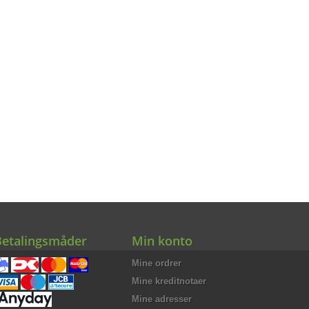
Betalingsmåder
Min konto
Mine ordrer
Mine kreditnotaer
Mine adresser