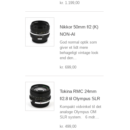
kr. 1.199,00
Nikkor 50mm f/2 (K)
NON-AI
God normal optik som
giver et lidt mere
behageligt vintage look
end den...
kr. 699,00
Tokina RMC 24mm
f/2.8 til Olympus SLR
Kompakt vidvinkel til det
analoge Olympus OM
SLR system. 6 mdr....
kr. 499,00