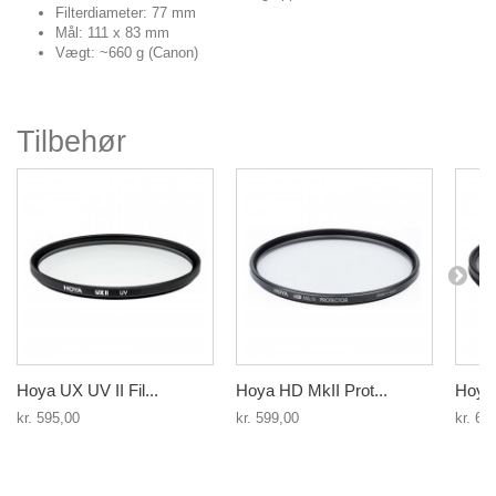
Filterdiameter: 77 mm
Mål: 111 x 83 mm
Vægt: ~660 g (Canon)
Tilbehør
Hoya UX UV II Fil...
Hoya HD MkII Prot...
Hoya U
kr. 595,00
kr. 599,00
kr. 64