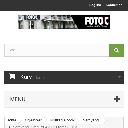
Log ind
Kontakt os
Kurv
(tom)
MENU
Home
Objektiver
Fullframe optik
Samyang
Samyang 35mm f/1,4 (Full Frame) Fuji X