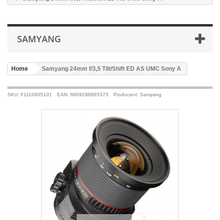
SAMYANG
Home
>
Samyang 24mm f/3,5 Tilt/Shift ED AS UMC Sony A
SKU: F1110905101
EAN: 8809298885373
Producent: Samyang