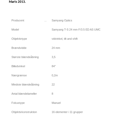
Marts 2013.
Producent
...
Samyang Optics
Model
Samyang T-S 24 mm F/3.5 ED AS UMC
Objektivtype
vidvinkel, tilt and shift
Brændvidde
24 mm
Største blændeåbning
3,5
Billedvinkel
84°
Nærgrænse
0,2m
Mindste blændeåbning
22
Antal blændelameller
8
Fokustype
Manuel
Objektivkonstruktion
16 elementer i 11 grupper