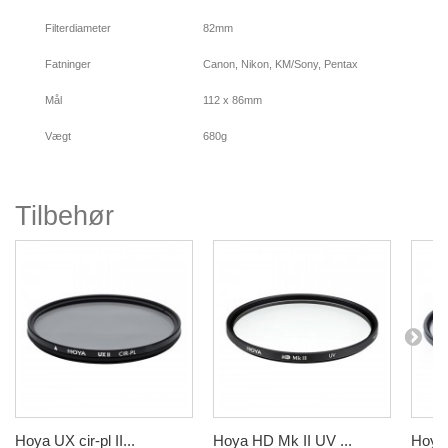
Filterdiameter
82mm
Fatninger
Canon, Nikon, KM/Sony, Pentax
Mål
112 x 86mm
Vægt
680g
Tilbehør
Hoya UX cir-pl II...
Hoya HD Mk II UV ...
Hoya 