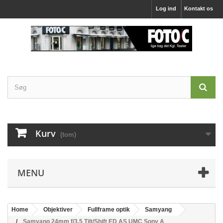
Log ind
Kontakt os
Kurv
(tom)
MENU
Home
Objektiver
Fullframe optik
Samyang
Samyang 24mm f/3,5 Tilt/Shift ED AS UMC Sony A