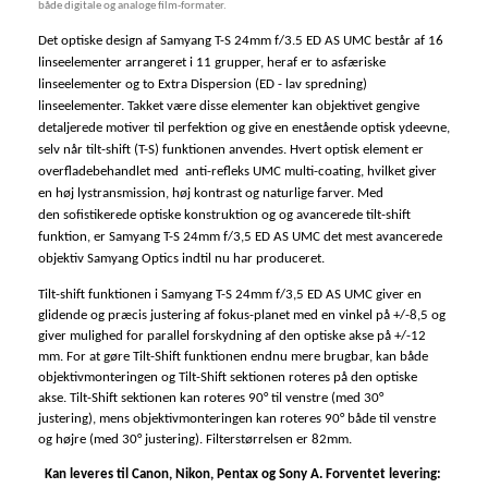
både digitale og analoge film-formater.
Det optiske design af Samyang T-S 24mm f/3.5 ED AS UMC består af 16
linseelementer arrangeret i 11 grupper, heraf er to asfæriske
linseelementer og to Extra Dispersion (ED - lav spredning)
linseelementer. Takket være disse elementer kan objektivet gengive
detaljerede motiver til perfektion og give en enestående optisk ydeevne,
selv når tilt-shift (T-S) funktionen anvendes. Hvert optisk element er
overfladebehandlet med anti-refleks UMC multi-coating, hvilket giver
en høj lystransmission, høj kontrast og naturlige farver. Med
den sofistikerede optiske konstruktion og og avancerede tilt-shift
funktion, er Samyang T-S 24mm f/3,5 ED AS UMC det mest avancerede
objektiv Samyang Optics indtil nu har produceret.
Tilt-shift funktionen i Samyang T-S 24mm f/3,5 ED AS UMC giver en
glidende og præcis justering af fokus-planet med en vinkel på +/-8,5 og
giver mulighed for parallel forskydning af den optiske akse på +/-12
mm. For at gøre Tilt-Shift funktionen endnu mere brugbar, kan både
objektivmonteringen og Tilt-Shift sektionen roteres på den optiske
akse. Tilt-Shift sektionen kan roteres 90° til venstre (med 30°
justering), mens objektivmonteringen kan roteres 90° både til venstre
og højre (med 30° justering). Filterstørrelsen er 82mm.
Kan leveres til Canon, Nikon, Pentax og Sony A. Forventet levering: