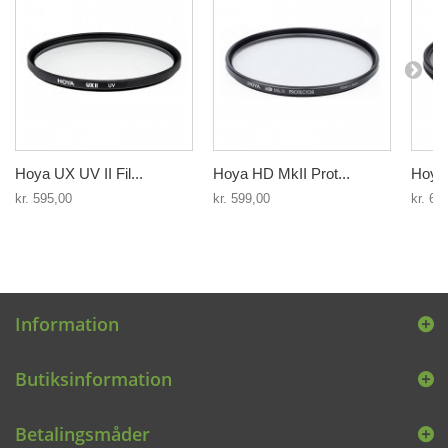
Hoya UX UV II Fil...
Hoya HD MkII Prot...
Hoya U
kr. 595,00
kr. 599,00
kr. 64
Information
Butiksinformation
Betalingsmåder