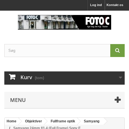
Log ind
Kontakt os
Kurv
(tom)
MENU
Home
Objektiver
Fullframe optik
Samyang
Samyang 24mm f/1,4 (Full Frame) Sony E