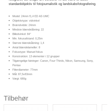
standardobjektiv til fotojournalistik og landskabsfotografering.
Model: 24mm f1,4 ED AS UMC
Objektivtype: vidvinkel
Brændvidde: 24mm
Mindste blændeåbning: 22
Billedvinkel: 84°
Min. fokusafstand: 0,25m
Største blændeåbning: 1,4
Antal blændelameller: 8
Fokustype: Manuel fokus
Konstruktion: 13 elementer i 12 grupper
Tilgængelige fatninger: Canon, Four-Thirds, Nikon, Samsung, Sony,
Pentax
Filterdiameter: 77mm
Mål: 87,5x83mm
Vægt: 680g
Tilbehør