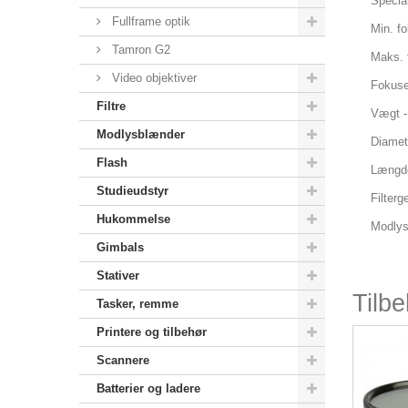
Specia
Fullframe optik
Min. f
Tamron G2
Maks. f
Video objektiver
Fokuse
Filtre
Vægt -
Modlysblænder
Diamet
Flash
Længd
Studieudstyr
Filter
Hukommelse
Modlys
Gimbals
Stativer
Tilb
Tasker, remme
Printere og tilbehør
Scannere
Batterier og ladere