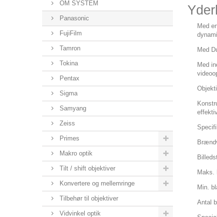
OM SYSTEM
Yderl
Panasonic
Med en
FujiFilm
dynamis
Tamron
Med Dua
Tokina
Med in
videoo
Pentax
Objekt
Sigma
Konstru
Samyang
effekti
Zeiss
Specifi
Primes
Brændv
Makro optik
Billeds
Tilt / shift objektiver
Maks. 
Konvertere og mellemringe
Min. b
Tilbehør til objektiver
Antal 
Vidvinkel optik