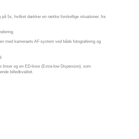
å 5x, hvilket dækker en række forskellige situationer, fra
rafering.
men med kameraets AF-system ved både fotografering og
g.
e linser og en ED-linse (Extra-low Dispersion), som
ende billedkvalitet.