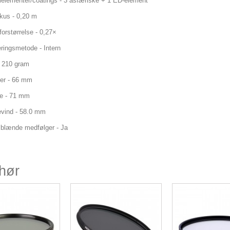
lelementer/coatings - 3 asfæriske + 1 ED-element
okus - 0,20 m
orstørrelse - 0,27×
ringsmetode - Intern
 210 gram
er - 66 mm
e - 71 mm
gevind - 58.0 mm
blænde medfølger - Ja
ehør