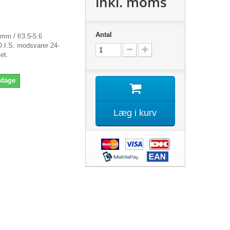
inkl. moms
Antal
m / f/3.5-5.6
I.S. modsvarer 24-
et.
 dage
Læg i kurv