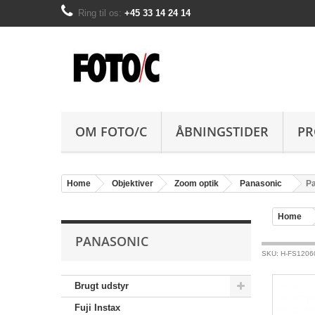
Ring til os:
+45 33 14 24 14
OM FOTO/C
ÅBNINGSTIDER
PR
Home
Objektiver
Zoom optik
Panasonic
Pa
Home
PANASONIC
SKU: H-FS1206
Brugt udstyr
Fuji Instax