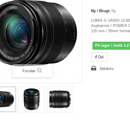
Ny / Brugt:
Ny
LUMIX G VARIO 12-60m
Asphærisk / POWER O.
120 mm i 35mm format
På lager i butik 1-2
Del
Udskriv
Forstør