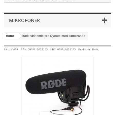
MIKROFONER
Home
>
Røde videomic pro Rycote med kamerasko
SKU: VMPR
EAN: 0698813004195
UPC: 698813004195
Producent: Røde