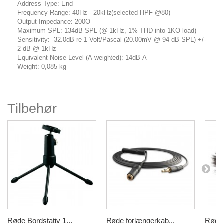
Address Type: End
Frequency Range: 40Hz - 20kHz(selected HPF @80)
Output Impedance: 200O
Maximum SPL: 134dB SPL (@ 1kHz, 1% THD into 1KO load)
Sensitivity: -32.0dB re 1 Volt/Pascal (20.00mV @ 94 dB SPL) +/-
2 dB @ 1kHz
Equivalent Noise Level (A-weighted): 14dB-A
Weight: 0,085 kg
Tilbehør
Røde Bordstativ 1...
Røde forlængerkab...
Røde 