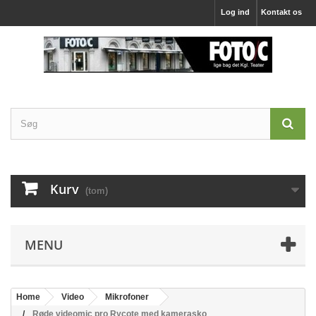
Log ind
Kontakt os
Kurv
(tom)
MENU
Home
Video
Mikrofoner
Røde videomic pro Rycote med kamerasko