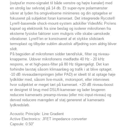
(output'er mono-signalet til både venstre og højre kanaler) med
en utrolig lav selvstøj på 14 db. Et super-nyre polarmønster
sikrer at lyden fra omgivelserne minimeres og din optagelse er
fokuseret på subjektet foran kameraet. Det integrerede Rycote®
Lyre®-baserede shock-mount-system adskiller VideoMic Pro'ens
kapsel og elektronik fra sine beslag og isolerer mikrofonen fra
eksterne fysiske faktorer som muligvis ville skabe uønskede
vibrationer. Lyre®'en er konstrueret af et stykke slidstærk
termoplast og tilbyder sublim akustisk affjedring som aldrig bliver
slidt.
På bagsiden af mikrofonen sidder tænd/sluk, filter og niveau-
knapperne. Udover mikrofonens medfødte 40 Hz - 20 kHz
respons, er et high-pass-filter på 80 Hz tilgængeligt. Det kan
forhindre lavstøj såsom klimaanlæg og trafik i at blive optaget.
-10 dB niveaudæmpningen (eller PAD) er ideelt til at optage høje
lydkilder med, såsom live-musik, motorsport, eller interviews
hvor subjektet er meget tæt på kameraet. +20 dB niveau-boost
er designet til brug med DSLR-kameraer og lader brugeren
reducere kameraets preamp-niveau (eller mic-input-niveau) og
derved reducere mængden af støj genereret af kameraets
lydkredsløb.
Acoustic Principle: Line Gradient
Active Electronics: JFET impedance converter
Capsule: 0.50"