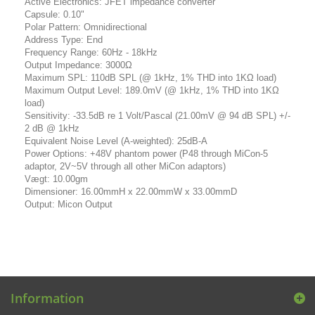
Active Electronics: JFET impedance converter
Capsule: 0.10"
Polar Pattern: Omnidirectional
Address Type: End
Frequency Range: 60Hz - 18kHz
Output Impedance: 3000Ω
Maximum SPL: 110dB SPL (@ 1kHz, 1% THD into 1KΩ load)
Maximum Output Level: 189.0mV (@ 1kHz, 1% THD into 1KΩ
load)
Sensitivity: -33.5dB re 1 Volt/Pascal (21.00mV @ 94 dB SPL) +/-
2 dB @ 1kHz
Equivalent Noise Level (A-weighted): 25dB-A
Power Options: +48V phantom power (P48 through MiCon-5
adaptor, 2V~5V through all other MiCon adaptors)
Vægt: 10.00gm
Dimensioner: 16.00mmH x 22.00mmW x 33.00mmD
Output: Micon Output
Information