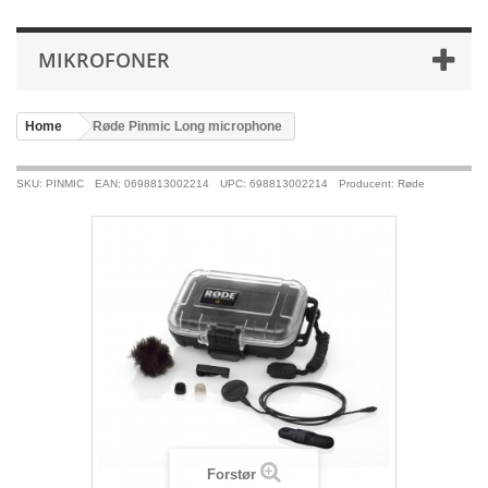
MIKROFONER
Home
>
Røde Pinmic Long microphone
SKU: PINMIC
EAN: 0698813002214
UPC: 698813002214
Producent: Røde
Forstør