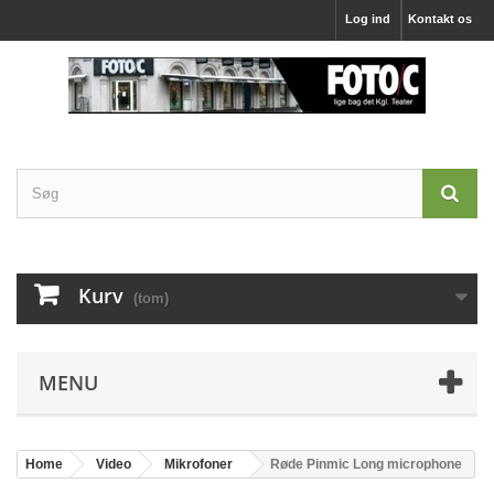
Log ind
Kontakt os
Kurv
(tom)
MENU
Home
Video
Mikrofoner
Røde Pinmic Long microphone