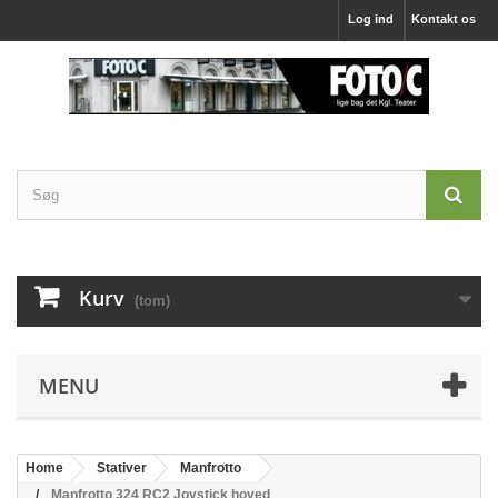
Log ind
Kontakt os
Kurv
(tom)
MENU
Home
Stativer
Manfrotto
Manfrotto 324 RC2 Joystick hoved