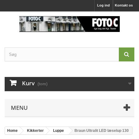
Log ind
Kontakt os
Kurv
(tom)
MENU
Home
Kikkerter
Luppe
Braun Ultralit LED læselup 130