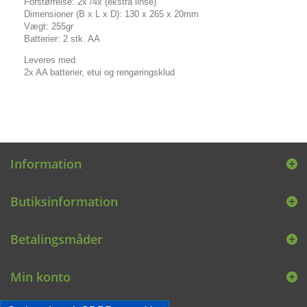
Forstørrelse: 2x /4x (ekstra linse)
Dimensioner (B x L x D): 130 x 265 x 20mm
Vægt: 255gr
Batterier: 2 stk. AA
Leveres med
2x AA batterier, etui og rengøringsklud
Information
Butiksinformation
Betalingsmåder
Min konto