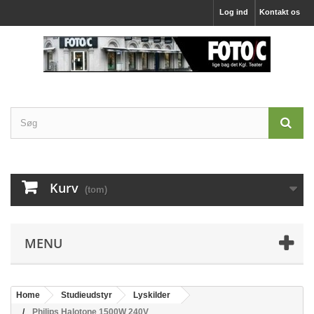
Log ind
Kontakt os
Kurv
(tom)
MENU
Home
Studieudstyr
Lyskilder
Philips Halotone 1500W 240V