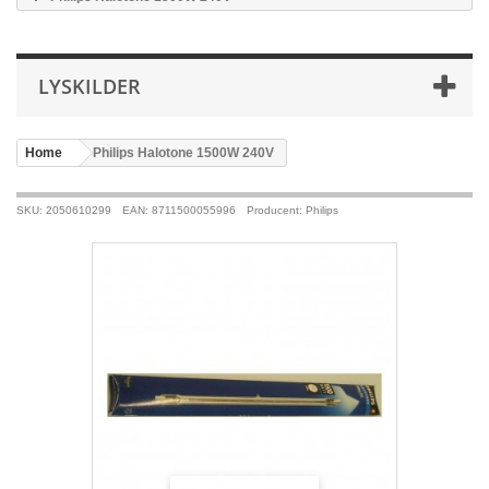
LYSKILDER
Home
>
Philips Halotone 1500W 240V
SKU: 2050610299
EAN: 8711500055996
Producent: Philips