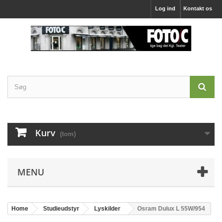
Log ind
Kontakt os
Kurv
(tom)
MENU
Home
Studieudstyr
Lyskilder
Osram Dulux L 55W/954