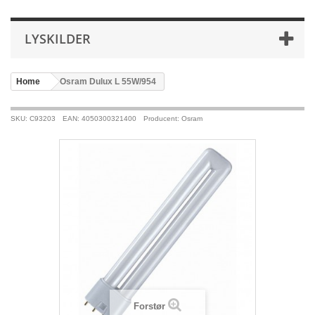
LYSKILDER
Home
>
Osram Dulux L 55W/954
SKU: C93203
EAN: 4050300321400
Producent: Osram
Forstør