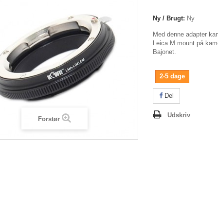
Ny / Brugt:
Ny
Med denne adapter kan
Leica M mount på ka
Bajonet.
2-5 dage
Del
Udskriv
Forstør