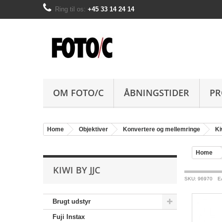
Ring til os:
+45 33 14 24 14
OM FOTO/C
ÅBNINGSTIDER
PR
Home
Objektiver
Konvertere og mellemringe
Ki
Home
KIWI BY JJC
SKU: 96970
E
Brugt udstyr
Fuji Instax