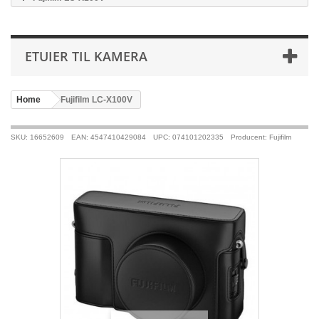
ETUIER TIL KAMERA
Home
>
Fujifilm LC-X100V
SKU: 16652609
EAN: 4547410429084
UPC: 074101202335
Producent: Fujifilm