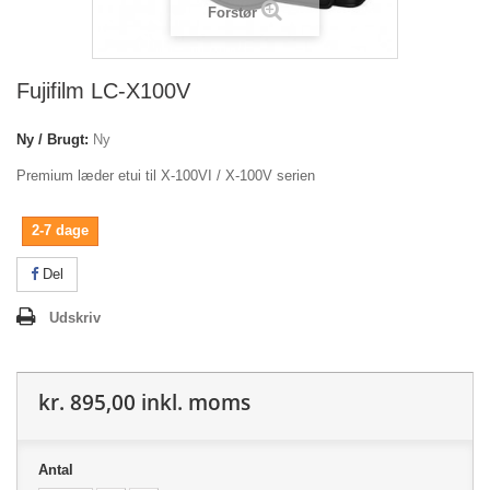
Forstør
Fujifilm LC-X100V
Ny / Brugt:
Ny
Premium læder etui til X-100VI / X-100V serien
2-7 dage
Del
Udskriv
kr. 895,00
inkl. moms
Antal