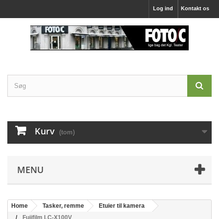
Log ind
Kontakt os
Kurv
(tom)
MENU
Home
Tasker, remme
Etuier til kamera
Fujifilm LC-X100V