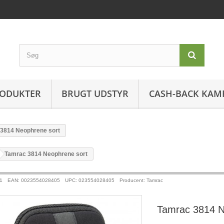
ODUKTER
BRUGT UDSTYR
CASH-BACK KAM
3814 Neophrene sort
>
Tamrac 3814 Neophrene sort
1
EAN: 0023554028405
UPC: 023554028405
Producent: Tamrac
Tamrac 3814 N