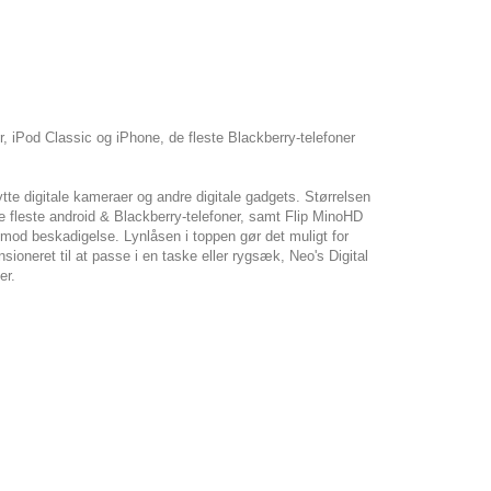
er, iPod Classic og iPhone, de fleste Blackberry-telefoner
te digitale kameraer og andre digitale gadgets. Størrelsen
de fleste android & Blackberry-telefoner, samt Flip MinoHD
od beskadigelse. Lynlåsen i toppen gør det muligt for
oneret til at passe i en taske eller rygsæk, Neo's Digital
er.