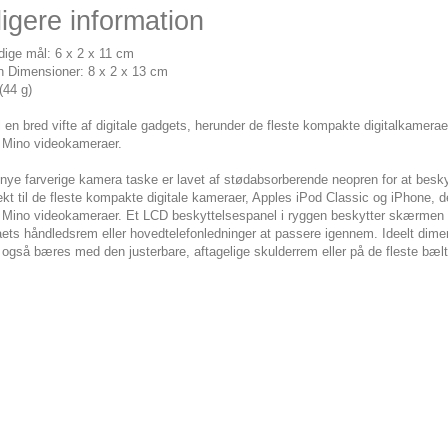
igere information
dige mål: 6 x 2 x 11 cm
n Dimensioner: 8 x 2 x 13 cm
(44 g)
il en bred vifte af digitale gadgets, herunder de fleste kompakte digitalkamera
p Mino videokameraer.
nye farverige kamera taske er lavet af stødabsorberende neopren for at beskyt
ekt til de fleste kompakte digitale kameraer, Apples iPod Classic og iPhone, 
p Mino videokameraer. Et LCD beskyttelsespanel i ryggen beskytter skærmen m
ts håndledsrem eller hovedtelefonledninger at passere igennem. Ideelt dimensi
også bæres med den justerbare, aftagelige skulderrem eller på de fleste bælt