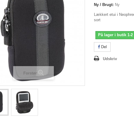
Ny / Brugt:
Ny
Lækkert etui i Neophre
sort
På lager i butik 1-2
Del
Udskriv
Forstør