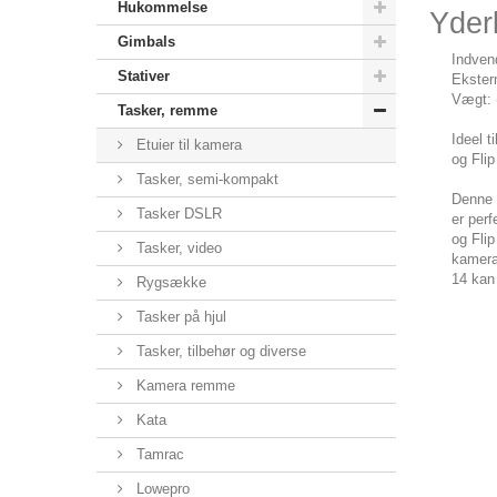
Hukommelse
Yderl
Gimbals
Indven
Stativer
Ekster
Vægt: 
Tasker, remme
Ideel t
Etuier til kamera
og Fli
Tasker, semi-kompakt
Denne 
Tasker DSLR
er perf
og Fli
Tasker, video
kamerae
14 kan 
Rygsække
Tasker på hjul
Tasker, tilbehør og diverse
Kamera remme
Kata
Tamrac
Lowepro