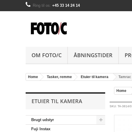
Ring til os:
+45 33 14 24 14
OM FOTO/C
ÅBNINGSTIDER
PR
Home
Tasker, remme
Etuier til kamera
Tamrac 
Home
ETUIER TIL KAMERA
SKU: TA-3814/0
Brugt udstyr
Fuji Instax