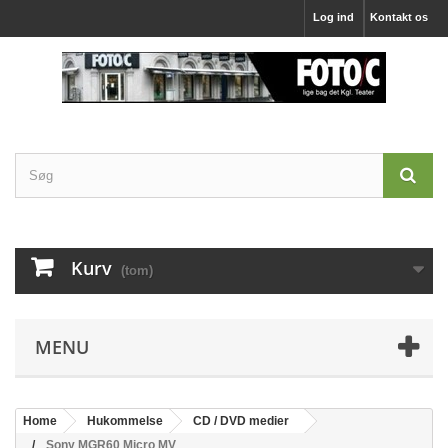
Log ind
Kontakt os
Kurv
(tom)
MENU
Home
Hukommelse
CD / DVD medier
Sony MGR60 Micro MV