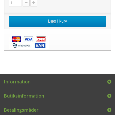
Læg i kurv
Information
Butiksinformation
Betalingsmåder