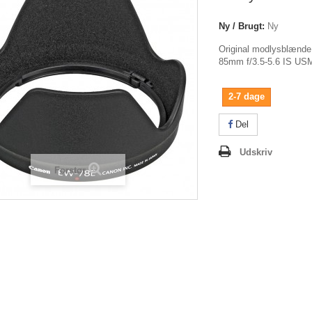
Ny / Brugt:
Ny
Original modlysblænde
85mm f/3.5-5.6 IS USM
2-7 dage
Del
Udskriv
Forstør