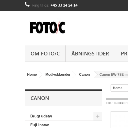
Ring til os:
+45 33 14 24 14
OM FOTO/C
ÅBNINGSTIDER
PR
Home
Modlysblænder
Canon
Canon EW-78E m
Home
CANON
SKU: 3963B001
Brugt udstyr
Fuji Instax