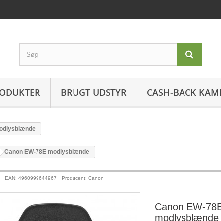
ODUKTER
BRUGT UDSTYR
CASH-BACK KAM
odlysblænde
>
Canon EW-78E modlysblænde
EAN: 4960999644967
Producent: Canon
Canon EW-78
modlysblænde