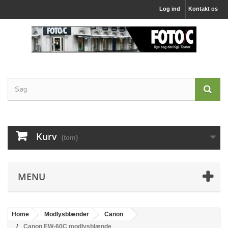
Log ind
Kontakt os
Kurv
(tom)
MENU
Home
Modlysblænder
Canon
Canon EW-60C modlysblænde