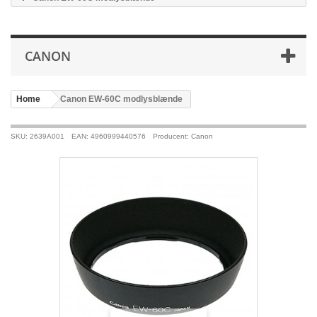
CANON
Home
>
Canon EW-60C modlysblænde
SKU: 2639A001
EAN: 4960999440576
Producent: Canon