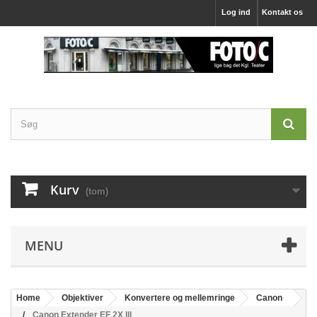
Log ind
Kontakt os
Kurv
(tom)
MENU
Home
Objektiver
Konvertere og mellemringe
Canon
Canon Extender EF 2X lll