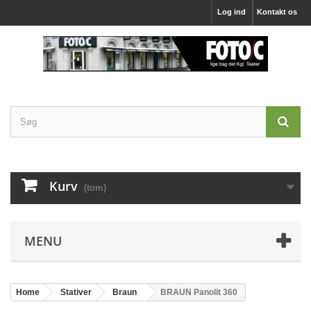
Log ind
Kontakt os
Kurv
(tom)
MENU
Home
Stativer
Braun
BRAUN Panolit 360