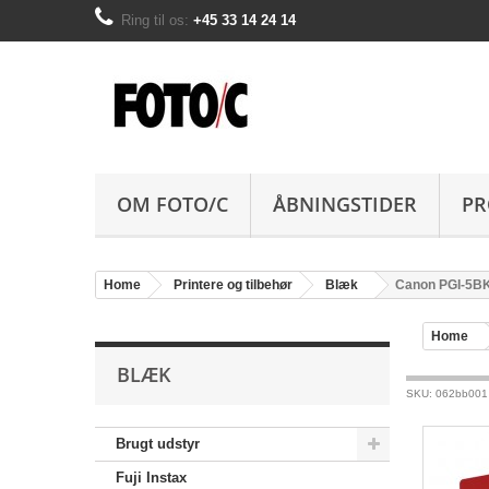
Ring til os:
+45 33 14 24 14
OM FOTO/C
ÅBNINGSTIDER
PR
Home
Printere og tilbehør
Blæk
Canon PGI-5BK
Home
BLÆK
SKU: 062bb001
Brugt udstyr
Fuji Instax