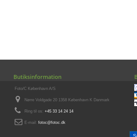
Butiksinformation
Foto/C København A/S
Nørre Voldgade 20 1358 København K Danmark
Ring til os:
+45 33 14 24 14
E-mail:
fotoc@fotoc.dk
S