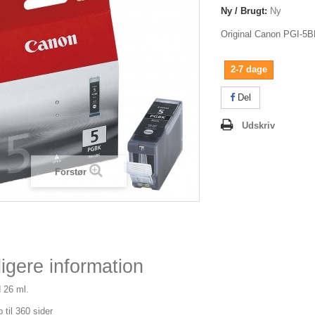
Ny / Brugt:
Ny
Original Canon PGI-5B
2-7 dage
Del
Udskriv
Forstør
igere information
 26 ml.
p til 360 sider