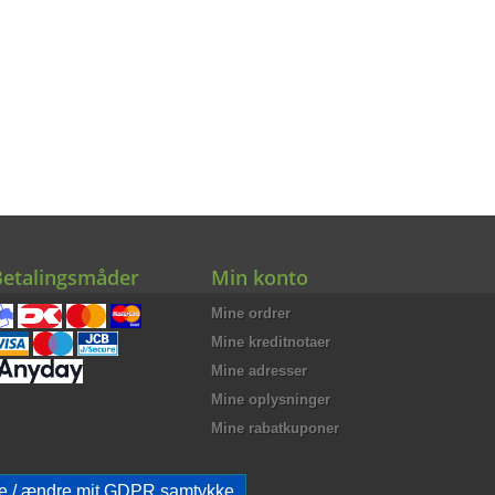
Betalingsmåder
Min konto
Mine ordrer
Mine kreditnotaer
Mine adresser
Mine oplysninger
Mine rabatkuponer
e / ændre mit GDPR samtykke