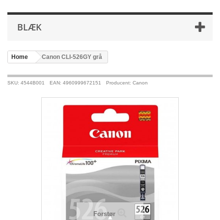
BLÆK
Home
>
Canon CLI-526GY grå
SKU: 4544B001
EAN: 4960999672151
Producent: Canon
Forstør