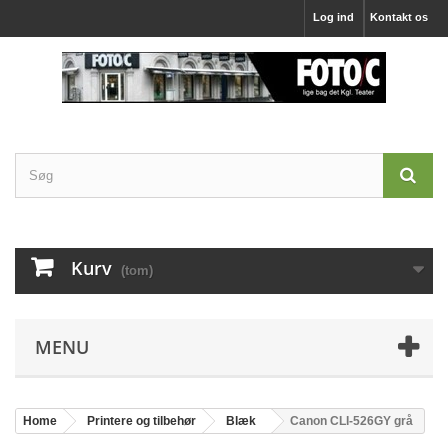
Log ind
Kontakt os
Kurv
(tom)
MENU
Home
Printere og tilbehør
Blæk
Canon CLI-526GY grå