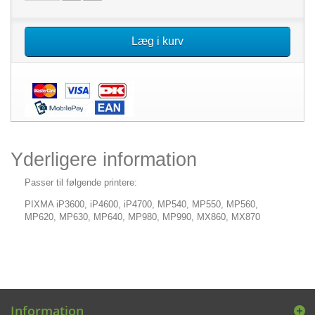
Læg i kurv
Yderligere information
Passer til følgende printere:
PIXMA iP3600, iP4600, iP4700, MP540, MP550, MP560,
MP620, MP630, MP640, MP980, MP990, MX860, MX870
Information