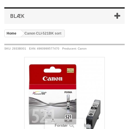
BLÆK
Home
>
Canon CLI-521BK sort
SKU: 2933B001
EAN: 4960999577470
Producent: Canon
Forstør