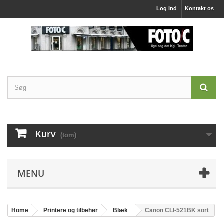
Log ind
Kontakt os
Kurv
(tom)
MENU
Home
Printere og tilbehør
Blæk
Canon CLI-521BK sort