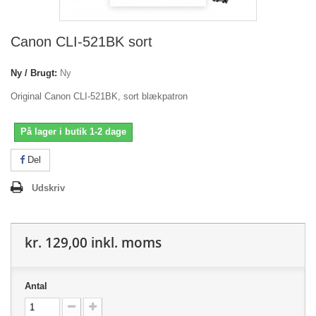
Canon CLI-521BK sort
Ny / Brugt:
Ny
Original Canon CLI-521BK, sort blækpatron
På lager i butik 1-2 dage
Del
Udskriv
kr. 129,00
inkl. moms
Antal