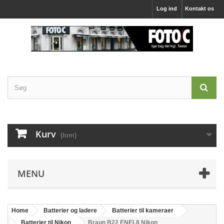
Log ind
Kontakt os
Kurv
(tom)
MENU
Home
Batterier og ladere
Batterier til kameraer
Batterier til Nikon
Braun B22 ENEL8 Nikon