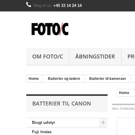
Ring til os:
+45 33 14 24 14
OM FOTO/C
ÅBNINGSTIDER
PR
Home
Batterier og ladere
Batterier til kameraer
Home
BATTERIER TIL CANON
SKU: 0749C001
Brugt udstyr
Fuji Instax