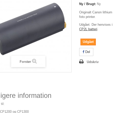
Ny / Brugt:
Ny
Originalt Canon lithiu
foto printer.
Udgået. Der henvises i 
CP2L batteri
Udgået
Del
Forstør
Udskriv
igere information
til:
 CP1200 og CP1300