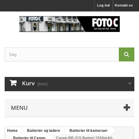
Log ind
Kontakt os
Kurv
(tom)
MENU
Home
Batterier og ladere
Batterier til kameraer
Batterier til Canon
Canon BP-315 Batteri 1550mAh