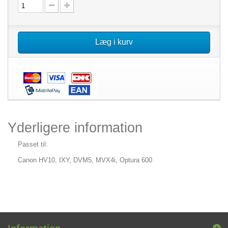
Læg i kurv
Yderligere information
Passet til:
Canon HV10,
IXY, DVM5,
MVX4i,
Optura 600