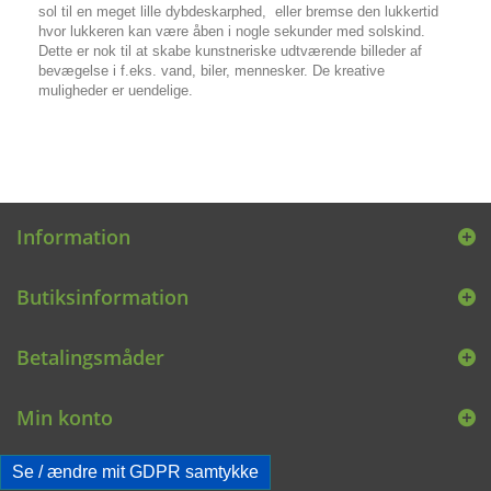
sol til en meget lille dybdeskarphed, eller bremse den lukkertid
hvor lukkeren kan være åben i nogle sekunder med solskind.
Dette er nok til at skabe kunstneriske udtværende billeder af
bevægelse i f.eks. vand, biler, mennesker. De kreative
muligheder er uendelige.
Information
Butiksinformation
Betalingsmåder
Min konto
Se / ændre mit GDPR samtykke