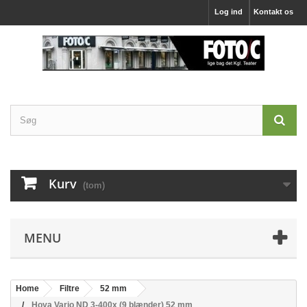
Log ind
Kontakt os
Kurv
(tom)
MENU
Home
Filtre
52 mm
Hoya Vario ND 3-400x (9 blænder) 52 mm