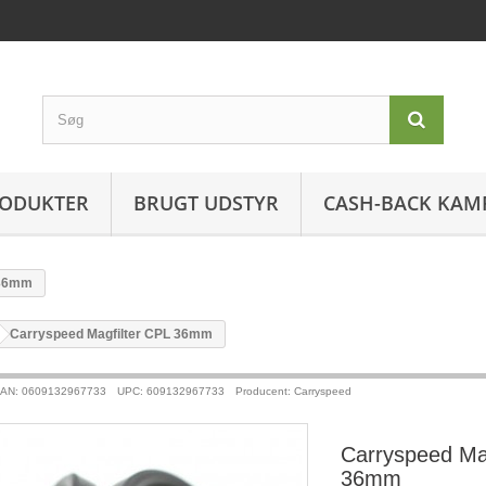
ODUKTER
BRUGT UDSTYR
CASH-BACK KAM
 36mm
>
Carryspeed Magfilter CPL 36mm
AN: 0609132967733
UPC: 609132967733
Producent: Carryspeed
Carryspeed Mag
36mm