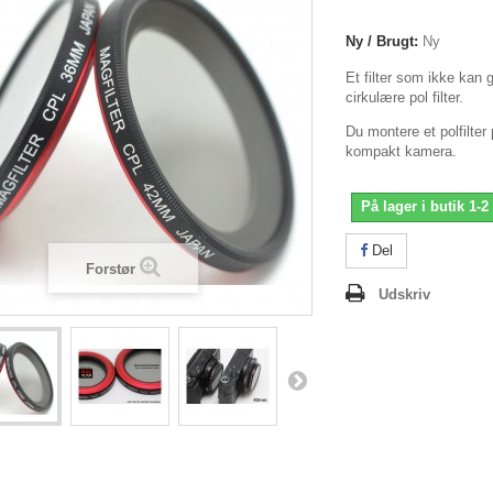
Ny / Brugt:
Ny
Et filter som ikke kan g
cirkulære pol filter.
Du montere et polfilter 
kompakt kamera.
På lager i butik 1-2
Del
Forstør
Udskriv