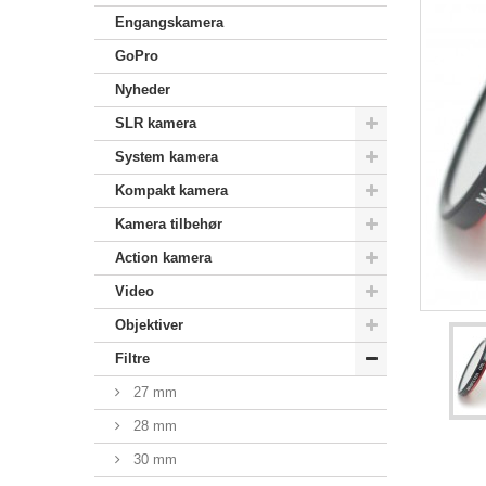
Engangskamera
GoPro
Nyheder
SLR kamera
System kamera
Kompakt kamera
Kamera tilbehør
Action kamera
Video
Objektiver
Filtre
27 mm
28 mm
30 mm