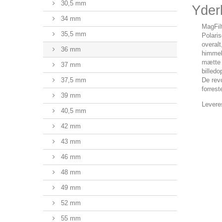
30,5 mm
Yderl
34 mm
MagFilt
35,5 mm
Polaris
overalt
36 mm
himmel.
mætte f
37 mm
billedo
37,5 mm
De rev
forrest
39 mm
Leveres
40,5 mm
42 mm
43 mm
46 mm
48 mm
49 mm
52 mm
55 mm