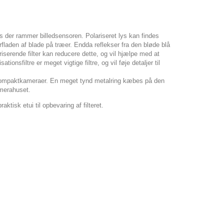
ys der rammer billedsensoren. Polariseret lys kan findes
erfladen af blade på træer. Endda reflekser fra den bløde blå
iserende filter kan reducere dette, og vil hjælpe med at
onsfiltre er meget vigtige filtre, og vil føje detaljer til
il kompaktkameraer. En meget tynd metalring kæbes på den
amerahuset.
tisk etui til opbevaring af filteret.