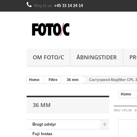
Ring til os:
+45 33 14 24 14
OM FOTO/C
ÅBNINGSTIDER
PR
Home
Filtre
36 mm
Carryspeed Magfilter CPL
Home
36 MM
SKU: CPL36
E
Brugt udstyr
Fuji Instax