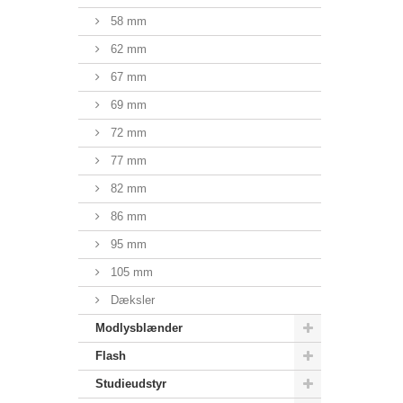
58 mm
62 mm
67 mm
69 mm
72 mm
77 mm
82 mm
86 mm
95 mm
105 mm
Dæksler
Modlysblænder
Flash
Studieudstyr