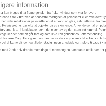
igere information
er kan bruges til at fjerne genskin fra f.eks. vinduer som vist for oven.
erende filtre virker ved at nedsætte mængden af polariseret eller reflekteret l
, herunder refleksioner på overfladen af af vand og glas, selv reflekser fra ov
 Polariseret lys gør ofte at objekter vises skinnende. Anvendelsen af en polar
arverne, især i landskaber, der indeholder løv og den store blå himmel. Polarisati
ptagelser der normalt går tabt og som ikke kan gendannes i efterbehandling.
olutionære MagFilters giver den mest innovative og diskrete filter løsning t
e del af kameralinsen og tillader stadig linsen at udvide og trække tilbage i k
 med 2 stk selvklænde metalringe til montering på kameraets optik samt et prak